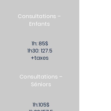
Consultations –
Enfants
1h: 85$
1h30: 127.5
+taxes
Consultations –
Séniors
1h:105$