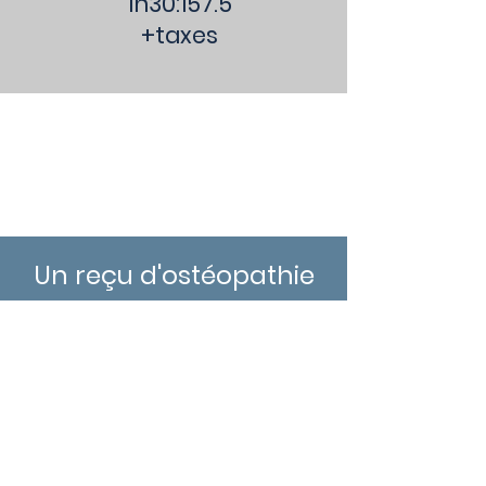
1h30:157.5
+taxes
REMBOURSEMENTS
​Un reçu d'ostéopathie
pour le
remboursement de
votre assurance vous
sera donné.
Noter que je suis un
Ostéopathe I.O.