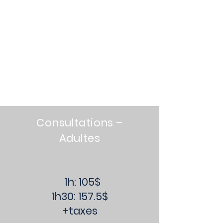
Tarifs en
ostéopathi
e à NDG –
Montréal
Consultations –
Adultes
1h: 105$
1h30: 157.5$
+taxes