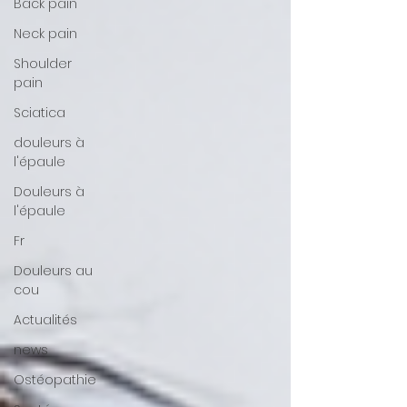
Back pain
Neck pain
Shoulder
pain
Sciatica
douleurs à
l'épaule
Douleurs à
l'épaule
Fr
Douleurs au
cou
Actualités
news
Ostéopathie