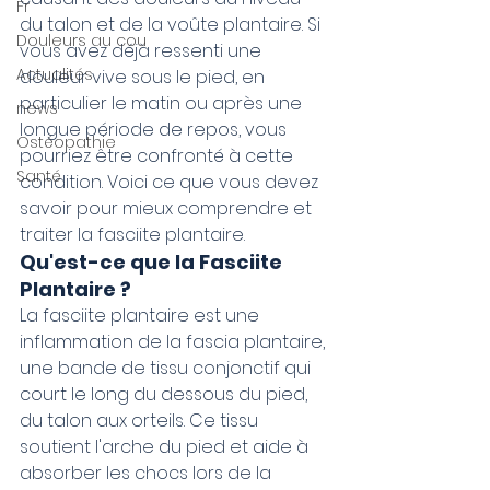
Fr
du talon et de la voûte plantaire. Si 
Douleurs au cou
vous avez déjà ressenti une 
Actualités
douleur vive sous le pied, en 
particulier le matin ou après une 
news
longue période de repos, vous 
Ostéopathie
pourriez être confronté à cette 
Santé
condition. Voici ce que vous devez 
savoir pour mieux comprendre et 
traiter la fasciite plantaire.
Qu'est-ce que la Fasciite 
Plantaire ?
La fasciite plantaire est une 
inflammation de la fascia plantaire, 
une bande de tissu conjonctif qui 
court le long du dessous du pied, 
du talon aux orteils. Ce tissu 
soutient l'arche du pied et aide à 
absorber les chocs lors de la 