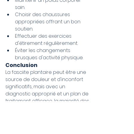
Maintenir un poids corporel 
sain.
Choisir des chaussures 
appropriées offrant un bon 
soutien.
Effectuer des exercices 
d'étirement régulièrement.
Éviter les changements 
brusques d'activité physique.
Conclusion
La fasciite plantaire peut être une 
source de douleur et d'inconfort 
significatifs, mais avec un 
diagnostic approprié et un plan de 
traitement efficace, la majorité des 
personnes retrouvent une qualité 
de vie satisfaisante. Si vous 
souffrez de symptômes de fasciite 
plantaire, n'hésitez pas à consulter 