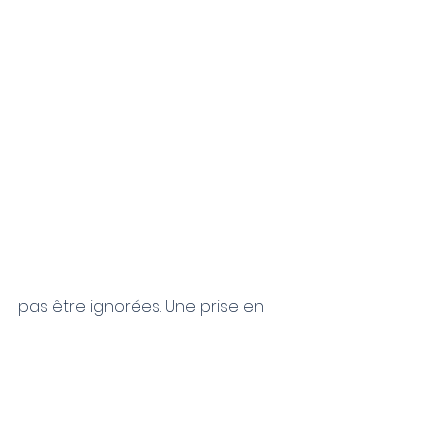
pas être ignorées. Une prise en 
charge rapide et adaptée peut 
grandement améliorer la qualité 
de vie et éviter des complications 
à long terme.