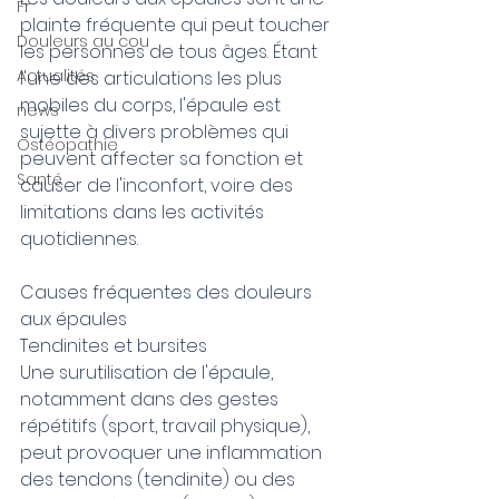
Fr
plainte fréquente qui peut toucher 
Douleurs au cou
les personnes de tous âges. Étant 
Actualités
l'une des articulations les plus 
mobiles du corps, l'épaule est 
news
sujette à divers problèmes qui 
Ostéopathie
peuvent affecter sa fonction et 
Santé
causer de l'inconfort, voire des 
limitations dans les activités 
quotidiennes.
Causes fréquentes des douleurs 
aux épaules
Tendinites et bursites
Une surutilisation de l'épaule, 
notamment dans des gestes 
répétitifs (sport, travail physique), 
peut provoquer une inflammation 
des tendons (tendinite) ou des 