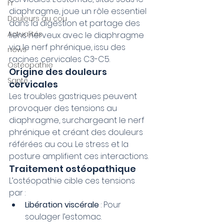
Fr
diaphragme, joue un rôle essentiel 
Douleurs au cou
dans la digestion et partage des 
Actualités
liens nerveux avec le diaphragme 
via le nerf phrénique, issu des 
news
racines cervicales C3-C5.
Ostéopathie
Origine des douleurs 
Santé
cervicales
Les troubles gastriques peuvent 
provoquer des tensions au 
diaphragme, surchargeant le nerf 
phrénique et créant des douleurs 
référées au cou. Le stress et la 
posture amplifient ces interactions.
Traitement ostéopathique
L’ostéopathie cible ces tensions 
par :
Libération viscérale
 : Pour 
soulager l’estomac.