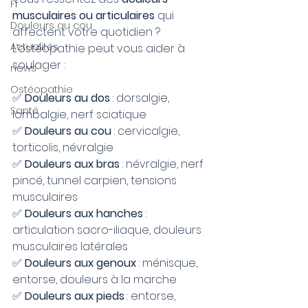
Fr
musculaires ou articulaires
 qui 
Douleurs au cou
affectent votre quotidien ?
Actualités
L’ostéopathie peut vous aider à 
soulager :
news
Ostéopathie
✅ 
Douleurs au dos
 : dorsalgie, 
Santé
lombalgie, nerf sciatique
✅ 
Douleurs au cou
 : cervicalgie, 
torticolis, névralgie
✅ 
Douleurs aux bras
 : névralgie, nerf 
pincé, tunnel carpien, tensions 
musculaires
✅ 
Douleurs aux hanches
 : 
articulation sacro-iliaque, douleurs 
musculaires latérales
✅ 
Douleurs aux genoux
 : ménisque, 
entorse, douleurs à la marche
✅ 
Douleurs aux pieds
 : entorse, 