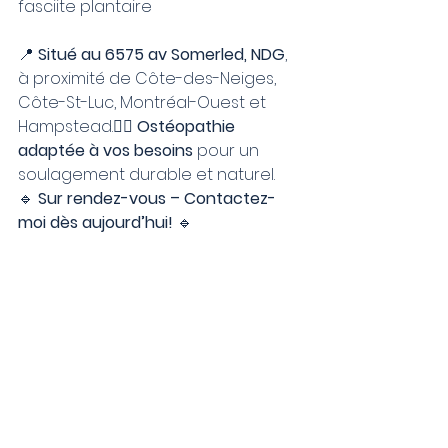
fasciite plantaire
📍 
Situé au 6575 av Somerled, NDG
, 
à proximité de Côte-des-Neiges, 
Côte-St-Luc, Montréal-Ouest et 
Hampstead.👨‍⚕️ 
Ostéopathie 
adaptée à vos besoins
 pour un 
soulagement durable et naturel.
🔹 
Sur rendez-vous – Contactez-
moi dès aujourd’hui!
 🔹