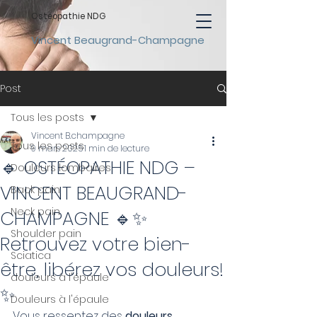
Ostéopathie NDG
Vincent Beaugrand-Champagne
Post
Tous les posts
Vincent B.champagne
Tous les posts
9 mars 2025
1 min de lecture
🔹 OSTÉOPATHIE NDG –
Douleurs lombaires
VINCENT BEAUGRAND-
Back pain
Neck pain
CHAMPAGNE 🔹✨
Shoulder pain
Retrouvez votre bien-
Sciatica
être, libérez vos douleurs!
douleurs à l'épaule
✨
Douleurs à l'épaule
Vous ressentez des 
douleurs 