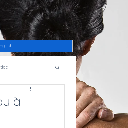
nglish
atica
news
ou à