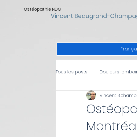
Ostéopathie NDG
Vincent Beaugrand-Champa
França
Tous les posts
Douleurs lombai
Vincent B.cham
douleurs à l'épaule
Douleu
Ostéopa
Montréa
Ostéopathie
Santé