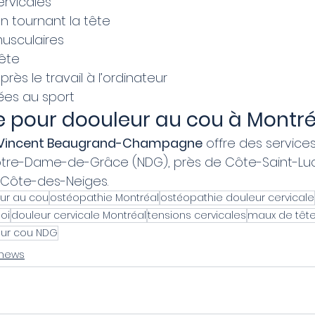
ervicales
n tournant la tête
usculaires
ête
rès le travail à l’ordinateur
iées au sport
 pour doouleur au cou à Montré
 Vincent Beaugrand-Champagne
 offre des services
otre-Dame-de-Grâce (NDG), près de Côte-Saint-Lu
 Côte-des-Neiges.
ur au cou
ostéopathie Montréal
ostéopathie douleur cervicale
oi
douleur cervicale Montréal
tensions cervicales
maux de tête
ur cou NDG
news