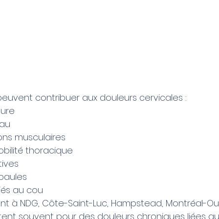
peuvent contribuer aux douleurs cervicales :
ure
eau
ions musculaires
ilité thoracique
tives
paules
iés au cou
ant à NDG, Côte-Saint-Luc, Hampstead, Montréal-Ou
ent souvent pour des douleurs chroniques liées au 