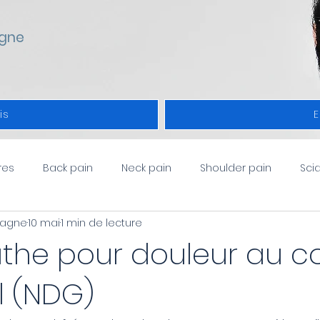
gne
is
E
res
Back pain
Neck pain
Shoulder pain
Sci
pagne
10 mai
1 min de lecture
rs à l'épaule
Fr
Douleurs au cou
Actualités
the pour douleur au c
l (NDG)