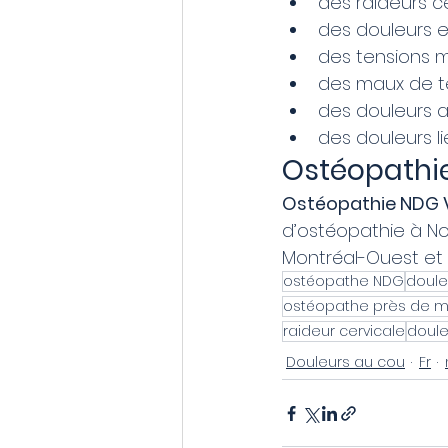
des raideurs c
des douleurs e
des tensions m
des maux de t
des douleurs ap
des douleurs l
Ostéopathie
Ostéopathie NDG
d’ostéopathie à N
Montréal-Ouest et
ostéopathe NDG
doule
ostéopathe près de m
raideur cervicale
doule
Douleurs au cou
Fr