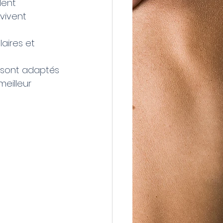
lent 
vivent 
aires et 
 sont adaptés 
eilleur 