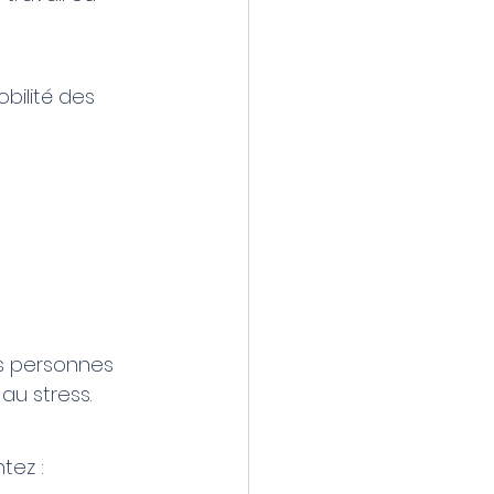
bilité des 
s personnes 
au stress.
tez :