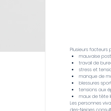
Plusieurs facteurs 
mauvaise post
travail de bur
stress et tens
manque de mob
blessures spor
tensions aux é
maux de tête l
Les personnes viv
des-Neiges consult