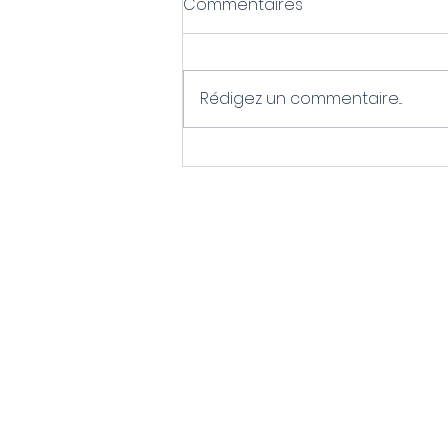
Commentaires
Rédigez un commentaire...
Douleurs au cou
(cervicalgie) : comment
l’ostéopathie peut
soulager durablement à
NDG et Montréal