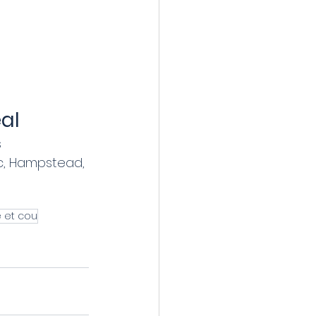
al
 
c, Hampstead, 
 et cou