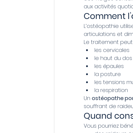
aux activités quoti
Comment l’o
L’ostéopathie utili
articulations et di
Le traitement peut 
les cervicales
le haut du dos
les épaules
la posture
les tensions m
la respiration
Un 
ostéopathe pou
souffrant de raideu
Quand cons
Vous pourriez bénéf