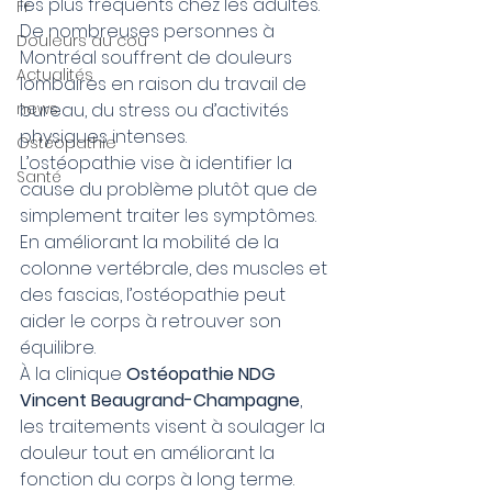
les plus fréquents chez les adultes. 
Fr
De nombreuses personnes à 
Douleurs au cou
Montréal souffrent de douleurs 
Actualités
lombaires en raison du travail de 
news
bureau, du stress ou d’activités 
physiques intenses.
Ostéopathie
L’ostéopathie vise à identifier la 
Santé
cause du problème plutôt que de 
simplement traiter les symptômes. 
En améliorant la mobilité de la 
colonne vertébrale, des muscles et 
des fascias, l’ostéopathie peut 
aider le corps à retrouver son 
équilibre.
À la clinique 
Ostéopathie NDG 
Vincent Beaugrand-Champagne
, 
les traitements visent à soulager la 
douleur tout en améliorant la 
fonction du corps à long terme.