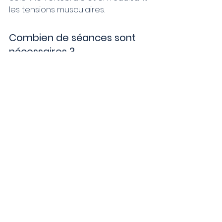
les tensions musculaires.
Combien de séances sont 
nécessaires ?
Certaines personnes ressentent 
une amélioration après une seule 
séance, mais les problèmes 
chroniques peuvent nécessiter 
plusieurs traitements.
L’ostéopathie est-elle 
sécuritaire pour les sportifs ?
Oui. De nombreux sportifs utilisent 
l’ostéopathie pour récupérer après 
une blessure et améliorer leurs 
performances.