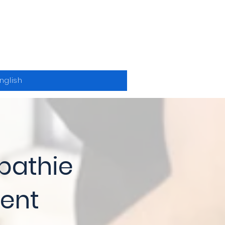
nglish
opathie
cent