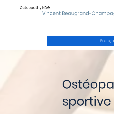
Osteopathy NDG
Vincent Beaugrand-Champa
França
Ostéopat
sportive