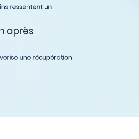
ains ressentent un
on après
favorise une récupération