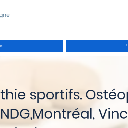
gne
is
E
hie sportifs. Osté
 NDG,Montréal, Vin