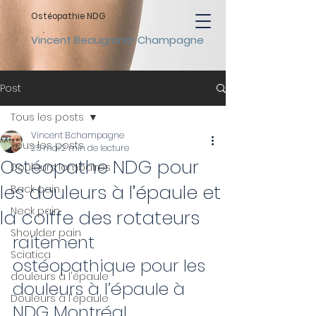
Ostéopathie NDG
Vincent Beaugrand-Champagne
Post
Tous les posts
Vincent B.champagne
Tous les posts
25 mai
2 min de lecture
Ostéopathe NDG pour
Douleurs lombaires
les douleurs à l’épaule et
Back pain
Neck pain
la coiffe des rotateurs
Shoulder pain
raitement 
Sciatica
ostéopathique pour les 
douleurs à l'épaule
douleurs à l’épaule à 
Douleurs à l'épaule
NDG Montréal