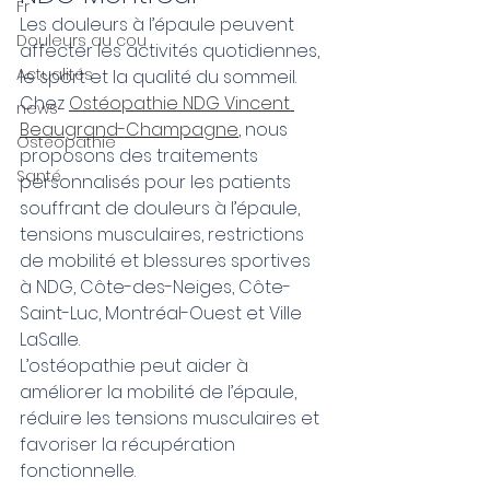
Fr
Les douleurs à l’épaule peuvent 
Douleurs au cou
affecter les activités quotidiennes, 
Actualités
le sport et la qualité du sommeil. 
Chez 
Ostéopathie NDG Vincent 
news
Beaugrand-Champagne
, nous 
Ostéopathie
proposons des traitements 
Santé
personnalisés pour les patients 
souffrant de douleurs à l’épaule, 
tensions musculaires, restrictions 
de mobilité et blessures sportives 
à NDG, Côte-des-Neiges, Côte-
Saint-Luc, Montréal-Ouest et Ville 
LaSalle.
L’ostéopathie peut aider à 
améliorer la mobilité de l’épaule, 
réduire les tensions musculaires et 
favoriser la récupération 
fonctionnelle.